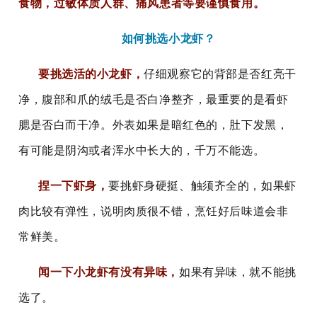
食物，过敏体质人群、痛风患者等要谨慎食用。
如何
挑选小龙虾？
要挑选活的小龙虾，
仔细观察它的背部是否红亮干
净，腹部和爪的绒毛是否白净整齐，最重要的是看虾
腮是否白而干净。外表如果是暗红色的，肚下发黑，
有可能是阴沟或者浑水中长大的，千万不能选。
捏
一下虾身，
要挑虾身硬挺、触须齐全的，如果虾
肉比较有弹性，说明肉质很不错，烹饪好后味道会非
常鲜美。
闻
一下小龙虾有没有异味，
如果有异味，就不能挑
选了。